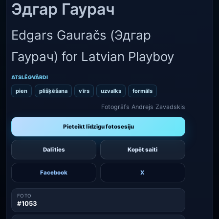
Эдгар Гаурач
Edgars Gauračs (Эдгар
Гаурач) for Latvian Playboy
ATSLĒGVĀRDI
pien
plišķēšana
vīrs
uzvalks
formāls
Fotogrāfs Andrejs Zavadskis
Pieteikt līdzīgu fotosesiju
Dalīties
Kopēt saiti
Facebook
X
FOTO
#1053