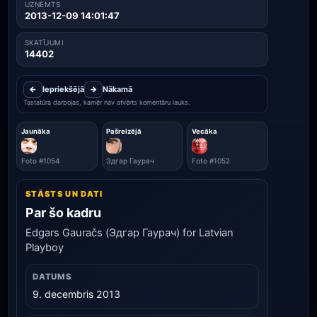
UZŅEMTS
2013-12-09 14:01:47
SKATĪJUMI
14402
←
Iepriekšējā
→
Nākamā
Tastatūra darbojas, kamēr nav atvērts komentāru lauks.
Jaunāka
Pašreizējā
Vecāka
Foto #1054
Эдгар Гаурач
Foto #1052
STĀSTS UN DATI
Par šo kadru
Edgars Gauračs (Эдгар Гаурач) for Latvian
Playboy
DATUMS
9. decembris 2013