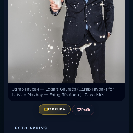
Эдгар Гаурач — Edgars Gauračs (Эдгар Гаурач) for
Latvian Playboy — Fotogrāfs Andrejs Zavadskis
♡
IZDRUKA
Patīk
FOTO ARHĪVS