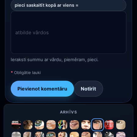
pieci saskaitīt kopā ar viens =
Ieraksti summu ar vārdu, piemēram, pieci.
*
Obligātie lauki
Pievienot komentāru
Notīrīt
ARHĪVS