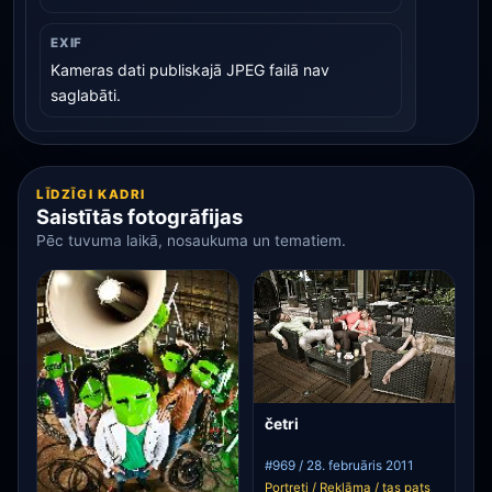
EXIF
Kameras dati publiskajā JPEG failā nav
saglabāti.
LĪDZĪGI KADRI
Saistītās fotogrāfijas
Pēc tuvuma laikā, nosaukuma un tematiem.
četri
#969 / 28. februāris 2011
Portreti / Reklāma / tas pats