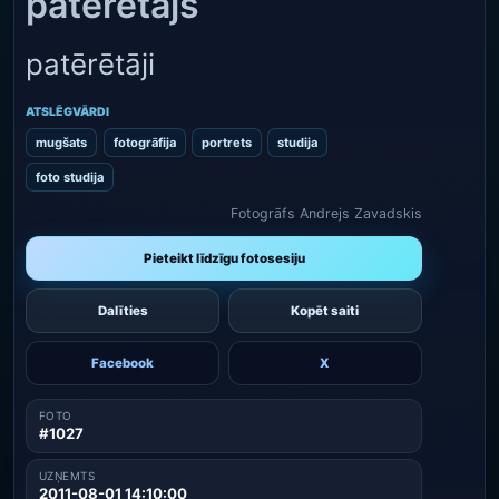
patērētājs
patērētāji
ATSLĒGVĀRDI
mugšats
fotogrāfija
portrets
studija
foto studija
Fotogrāfs Andrejs Zavadskis
Pieteikt līdzīgu fotosesiju
Dalīties
Kopēt saiti
Facebook
X
FOTO
#1027
UZŅEMTS
2011-08-01 14:10:00