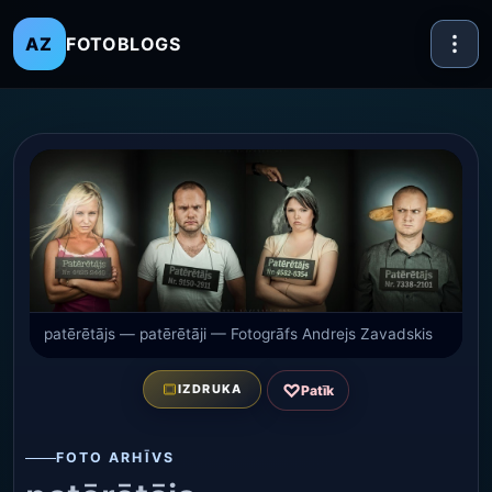
FOTOBLOGS
AZ
patērētājs — patērētāji — Fotogrāfs Andrejs Zavadskis
♡
IZDRUKA
Patīk
FOTO ARHĪVS