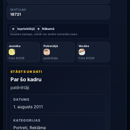
SKATĪJUMI
18721
←
Iepriekšējā
→
Nākamā
Tastatūra darbojas, kamēr nav atvērts komentāru lauks.
Jaunāka
Pašreizējā
Vecāka
Foto #1028
patērētājs
Foto #1026
STĀSTS UN DATI
Par šo kadru
patērētāji
DATUMS
1. augusts 2011
KATEGORIJAS
Portreti, Reklāma