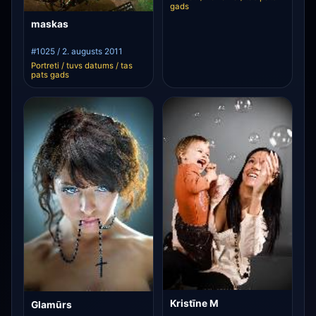
gads
maskas
#1025 / 2. augusts 2011
Portreti / tuvs datums / tas
pats gads
Kristīne M
Glamūrs