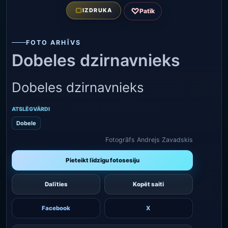
♡
IZDRUKA
Patīk
FOTO ARHĪVS
Dobeles dzirnavnieks
Dobeles dzirnavnieks
ATSLĒGVĀRDI
Dobele
Fotogrāfs Andrejs Zavadskis
Pieteikt līdzīgu fotosesiju
Dalīties
Kopēt saiti
Facebook
X