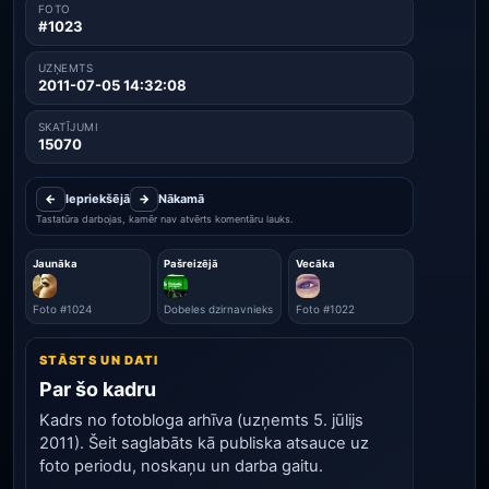
FOTO
#1023
UZŅEMTS
2011-07-05 14:32:08
SKATĪJUMI
15070
←
Iepriekšējā
→
Nākamā
Tastatūra darbojas, kamēr nav atvērts komentāru lauks.
Jaunāka
Pašreizējā
Vecāka
Foto #1024
Dobeles dzirnavnieks
Foto #1022
STĀSTS UN DATI
Par šo kadru
Kadrs no fotobloga arhīva (uzņemts 5. jūlijs
2011). Šeit saglabāts kā publiska atsauce uz
foto periodu, noskaņu un darba gaitu.