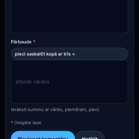
Pārbaude
*
pieci saskaitīt kopā ar trīs =
Ieraksti summu ar vārdu, piemēram, pieci.
*
Obligātie lauki
Pievienot komentāru
Notīrīt