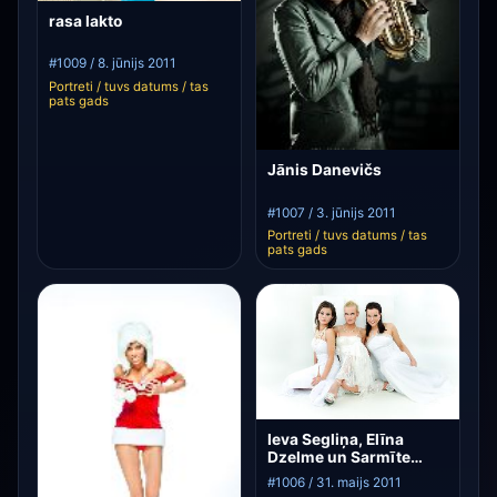
rasa lakto
#1009 / 8. jūnijs 2011
Portreti / tuvs datums / tas
pats gads
Jānis Danevičs
#1007 / 3. jūnijs 2011
Portreti / tuvs datums / tas
pats gads
Ieva Segliņa, Elīna
Dzelme un Sarmīte
Rubule
#1006 / 31. maijs 2011