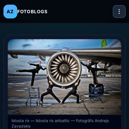
FOTOBLOGS
AZ
lidosta rix — lidosta rix airbaltic — Fotogrāfs Andrejs
Zavadskis