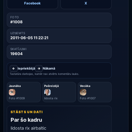
Facebook
X
FOTO
#1008
UZŅEMTS
2011-06-05 11:22:21
SKATĪJUMI
19604
←
Iepriekšējā
→
Nākamā
Tastatūra darbojas, kamēr nav atvērts komentāru lauks.
Jaunāka
Pašreizējā
Vecāka
Foto #1009
lidosta rix
Foto #1007
STĀSTS UN DATI
Par šo kadru
lidosta rix airbaltic