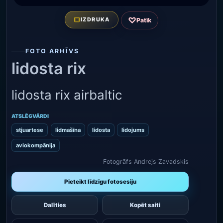
♡
IZDRUKA
Patīk
FOTO ARHĪVS
lidosta rix
lidosta rix airbaltic
ATSLĒGVĀRDI
stjuartese
lidmašīna
lidosta
lidojums
aviokompānija
Fotogrāfs Andrejs Zavadskis
Pieteikt līdzīgu fotosesiju
Dalīties
Kopēt saiti