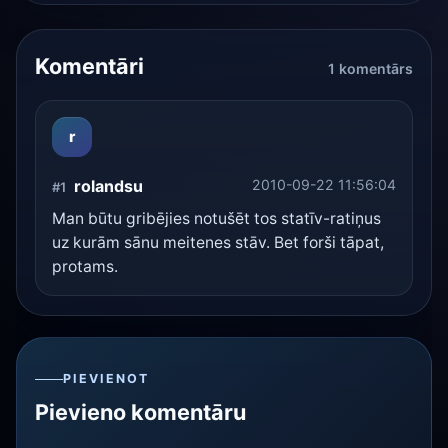
Komentāri
1 komentārs
r
rolandsu
2010-09-22 11:56:04
#1
Man būtu gribējies notušēt tos statīv-ratiņus
uz kurām sānu meitenes stāv. Bet forši tāpat,
protams.
PIEVIENOT
Pievieno komentāru