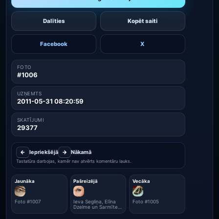
Dalīties
Kopēt saiti
Facebook
X
FOTO
#1006
UZŅEMTS
2011-05-31 08:20:59
SKATĪJUMI
29377
←
Iepriekšējā
→
Nākamā
Tastatūra darbojas, kamēr nav atvērts komentāru lauks.
Jaunāka
Pašreizējā
Vecāka
Foto #1007
Ieva Segliņa, Elīna
Foto #1005
Dzelme un Sarmīte
Rubule