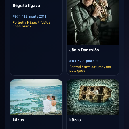
Bēgošā līgava
#974 / 12. marts 2011
Portreti / Kāzas / līdzīgs
nosaukums
Jānis Danevičs
#1007 / 3. jūnijs 2011
Portreti / tuvs datums / tas
pats gads
kāzas
kāzas