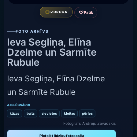
♡
IZDRUKA
Patīk
FOTO ARHĪVS
Ieva Segliņa, Elīna
Dzelme un Sarmīte
Rubule
Ieva Segliņa, Elīna Dzelme
un Sarmīte Rubule
ATSLĒGVĀRDI
kāzas
balts
sievietes
kleitas
pērles
Fotogrāfs Andrejs Zavadskis
Pieteikt līdzīgu fotosesiju