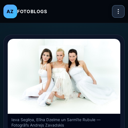
FOTOBLOGS
AZ
Ieva Segliņa, Elīna Dzelme un Sarmīte Rubule —
Fotogrāfs Andrejs Zavadskis