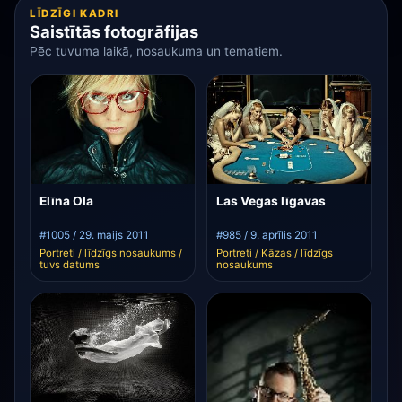
LĪDZĪGI KADRI
Saistītās fotogrāfijas
Pēc tuvuma laikā, nosaukuma un tematiem.
Elīna Ola
Las Vegas līgavas
#1005 / 29. maijs 2011
#985 / 9. aprīlis 2011
Portreti / līdzīgs nosaukums /
Portreti / Kāzas / līdzīgs
tuvs datums
nosaukums