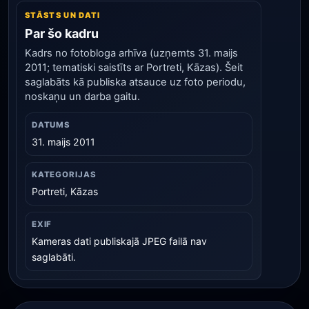
STĀSTS UN DATI
Par šo kadru
Kadrs no fotobloga arhīva (uzņemts 31. maijs
2011; tematiski saistīts ar Portreti, Kāzas). Šeit
saglabāts kā publiska atsauce uz foto periodu,
noskaņu un darba gaitu.
DATUMS
31. maijs 2011
KATEGORIJAS
Portreti, Kāzas
EXIF
Kameras dati publiskajā JPEG failā nav
saglabāti.