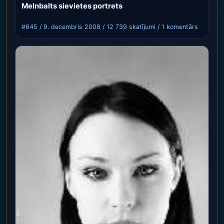
Melnbalts sievietes portrets
#645 / 9. decembris 2008 / 12 739 skatījumi / 1 komentārs