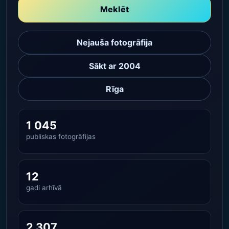
Meklēt
Nejauša fotogrāfija
Sākt ar 2004
Rīga
1 045
publiskas fotogrāfijas
12
gadi arhīvā
2 307