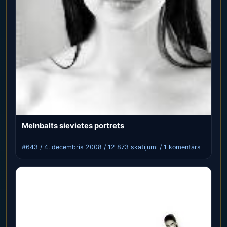
Melnbalts sievietes portrets
#643 / 4. decembris 2008 / 12 873 skatījumi / 1 komentārs