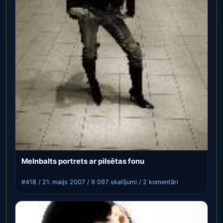
Melnbalts portrets ar pilsētas fonu
#418 / 21. maijs 2007 / 9 097 skatījumi / 2 komentāri