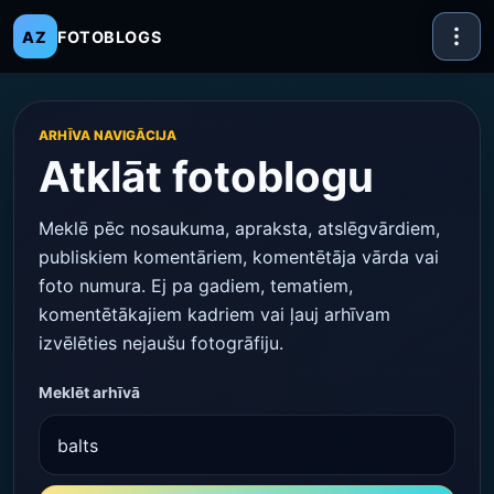
AZ
FOTOBLOGS
ARHĪVA NAVIGĀCIJA
Atklāt fotoblogu
Meklē pēc nosaukuma, apraksta, atslēgvārdiem,
publiskiem komentāriem, komentētāja vārda vai
foto numura. Ej pa gadiem, tematiem,
komentētākajiem kadriem vai ļauj arhīvam
izvēlēties nejaušu fotogrāfiju.
Meklēt arhīvā