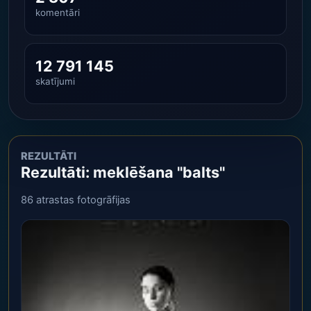
komentāri
12 791 145
skatījumi
REZULTĀTI
Rezultāti: meklēšana "balts"
86 atrastas fotogrāfijas